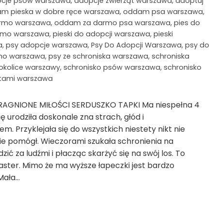
cje psów warszawa
,
adopcje zwierząt warszawa
,
adoptuj
m pieska w dobre ręce warszawa
,
oddam psa warszawa
,
armo warszawa
,
oddam za darmo psa warszawa
,
pies do
armo warszawa
,
pieski do adopcji warszawa
,
pieski
a
,
psy adopcje warszawa
,
Psy Do Adopcji Warszawa
,
psy do
mo warszawa
,
psy ze schroniska warszawa
,
schroniska
 okolice warszawy
,
schronisko psów warszawa
,
schronisko
ętami warszawa
RAGNIONE MIŁOŚCI SERDUSZKO TAPKI Ma niespełna 4
ę urodziła doskonale zna strach, głód i
 Przyklejała się do wszystkich niestety nikt nie
nie pomógł. Wieczorami szukała schronienia na
ić za ludźmi i płacząc skarżyć się na swój los. To
ster. Mimo że ma wyższe łapeczki jest bardzo
 Mała…