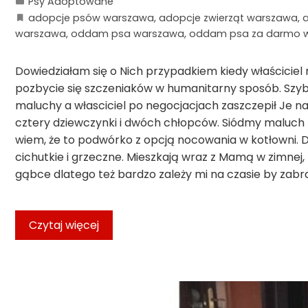
Psy Adoptowane
adopcje psów warszawa
,
adopcje zwierząt warszawa
,
warszawa
,
oddam psa warszawa
,
oddam psa za darmo 
Dowiedziałam się o Nich przypadkiem kiedy właściciel
pozbycie się szczeniaków w humanitarny sposób. Sz
maluchy a własciciel po negocjacjach zaszczepił Je n
cztery dziewczynki i dwóch chłopców. Siódmy maluch ni
wiem, że to podwórko z opcją nocowania w kotłowni. D
cichutkie i grzeczne. Mieszkają wraz z Mamą w zimnej,
gąbce dlatego też bardzo zależy mi na czasie by zabr
Czytaj więcej