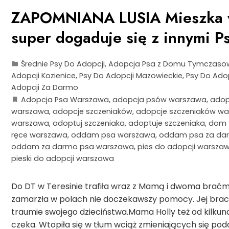
ZAPOMNIANA LUSIA Mieszka 
super dogaduje się z innymi P
Średnie Psy Do Adopcji
,
Adopcja Psa z Domu Tymczas
Adopcji Kozienice
,
Psy Do Adopcji Mazowieckie
,
Psy Do Ado
Adopcji Za Darmo
Adopcja Psa Warszawa
,
adopcja psów warszawa
,
adop
warszawa
,
adopcje szczeniaków
,
adopcje szczeniaków w
warszawa
,
adoptuj szczeniaka
,
adoptuje szczeniaka
,
dom 
ręce warszawa
,
oddam psa warszawa
,
oddam psa za da
oddam za darmo psa warszawa
,
pies do adopcji warsza
pieski do adopcji warszawa
Do DT w Teresinie trafiła wraz z Mamą i dwoma braćmi 
zamarzła w polach nie doczekawszy pomocy. Jej bracia 
traumie swojego dzieciństwa.Mama Holly też od kilkun
czeka. Wtopiła się w tłum wciąż zmieniających się p