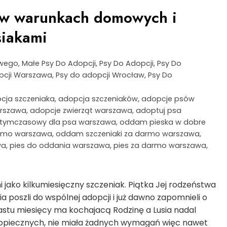
w warunkach domowych i
siakami
owego
,
Małe Psy Do Adopcji
,
Psy Do Adopcji
,
Psy Do
pcji Warszawa
,
Psy do adopcji Wrocław
,
Psy Do
cja szczeniaka
,
adopcja szczeniaków
,
adopcje psów
arszawa
,
adopcje zwierząt warszawa
,
adoptuj psa
tymczasowy dla psa warszawa
,
oddam pieska w dobre
rmo warszawa
,
oddam szczeniaki za darmo warszawa
,
wa
,
pies do oddania warszawa
,
pies za darmo warszawa
,
jako kilkumiesięczny szczeniak. Piątka Jej rodzeństwa
poszli do wspólnej adopcji i już dawno zapomnieli o
astu miesięcy ma kochajacą Rodzinę a Lusia nadal
odopiecznych, nie miała żadnych wymagań więc nawet