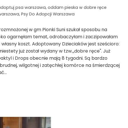
adoptuj psa warszawa
,
oddam pieska w dobre ręce
warszawa
,
Psy Do Adopcji Warszawa
 rozmnożonej w gm Pionki Suni szukał sposobu na
ybko ogarnęłam temat, odrobaczyłam i zaczipowałam
a własny koszt. Adoptowany Dzieciaków jest sześcioro:
estety już został wydany w tzw.,,dobre ręce". Już
aktyl i Drops obecnie mają 8 tygodni. Są bardzo
 brudnej, wilgotnej i zatęchłej komórce na śmierdzącej
ać…