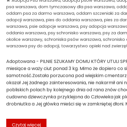
Adopcja Psa Warszawa
,
adopcja psów warszawa
,
adop
psa warszawa
,
dom tymczasowy dla psa warszawa
,
odda
oddam psa za darmo warszawa
,
oddam szczeniaki za d
adopcji warszawa
,
pies do oddania warszawa
,
pies za d
warszawa
,
psie adopcje warszawa
,
psy adopcja warszaw
oddania warszawa
,
psy schronisko warszawa
,
psy za dar
okolice warszawy
,
schroniska psów warszawa
,
schronisko
warszawa psy do adopcji
,
towarzystwo opieki nad zwierz
Adoptowana - PILNIE SZUKAMY DOMU KTÓRY UTULI SP
miesiące a waży ciut ponad 3 kg. Mimo że dopiero co si
samotność.Została porzucona pod wiejskim cmentarzem.
okazał Jej żadnego zainteresowania, nie nakarmił ani 
pobliskich polach by kolejnego dnia od rana znów chodz
cudowna dziewczynka przyklejona do Człowieka jak pla
drobniutka a Jej główka mieści się w zamkniętej dłoni.
Czytaj więcej