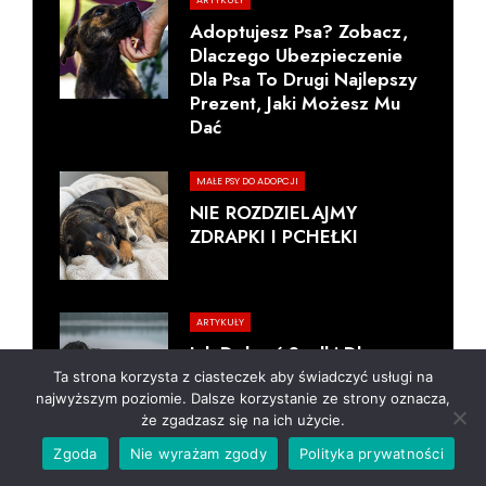
ARTYKUŁY
Adoptujesz Psa? Zobacz,
Dlaczego Ubezpieczenie
Dla Psa To Drugi Najlepszy
Prezent, Jaki Możesz Mu
Dać
MAŁE PSY DO ADOPCJI
NIE ROZDZIELAJMY
ZDRAPKI I PCHEŁKI
ARTYKUŁY
Jak Dobrać Szelki Dla
Dużego Psa, Żeby Nie
Ta strona korzysta z ciasteczek aby świadczyć usługi na
Ograniczały Ruchów?
najwyższym poziomie. Dalsze korzystanie ze strony oznacza,
że zgadzasz się na ich użycie.
Zgoda
Nie wyrażam zgody
Polityka prywatności
ARTYKUŁY