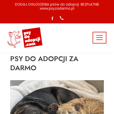
DODAJ OGŁOSZENIA psów do adopcji. BEZPŁATNIE
www.psyzadarmo.pl
PSY DO ADOPCJI ZA
DARMO