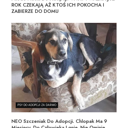
ROK CZEKAJĄ AŻ KTOŚ ICH POKOCHA I
ZABIERZE DO DOMU
PSY DO ADOPCJI ZA DARMO
NEO Szczeniak Do Adopcji. Chlopak Ma 9
Miesięcy. Do Człowieka Lgnie, Nie Ominie