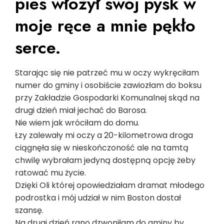
pies włożył swój pysk w
moje ręce a mnie pękło
serce.
Starając się nie patrzeć mu w oczy wykręciłam
numer do gminy i osobiście zawiozłam do boksu
przy Zakładzie Gospodarki Komunalnej skąd na
drugi dzień miał jechać do Barosa.
Nie wiem jak wróciłam do domu.
Łzy zalewały mi oczy a 20-kilometrowa droga
ciągnęła się w nieskończoność ale na tamtą
chwilę wybrałam jedyną dostępną opcję żeby
ratować mu życie.
Dzięki Oli której opowiedziałam dramat młodego
podrostka i mój udział w nim Boston dostał
szansę.
Na drugi dzień rano dzwoniłam do gminy by