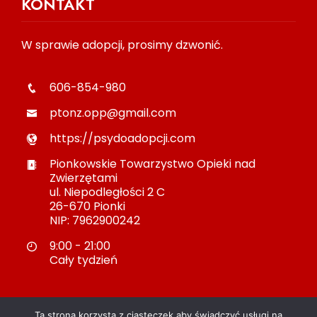
KONTAKT
W sprawie adopcji, prosimy dzwonić.
606-854-980
ptonz.opp@gmail.com
https://psydoadopcji.com
Pionkowskie Towarzystwo Opieki nad
Zwierzętami
ul. Niepodległości 2 C
26-670 Pionki
NIP: 7962900242
9:00 - 21:00
Cały tydzień
Ta strona korzysta z ciasteczek aby świadczyć usługi na