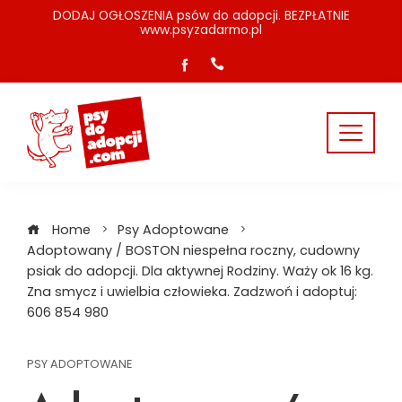
Skip
DODAJ OGŁOSZENIA psów do adopcji. BEZPŁATNIE
www.psyzadarmo.pl
to
content
Home
Psy Adoptowane
Adoptowany / BOSTON niespełna roczny, cudowny
psiak do adopcji. Dla aktywnej Rodziny. Waży ok 16 kg.
Zna smycz i uwielbia człowieka. Zadzwoń i adoptuj:
606 854 980
PSY ADOPTOWANE