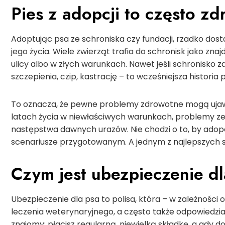
Pies z adopcji to często z
Adoptując psa ze schroniska czy fundacji, rzadko do
jego życia. Wiele zwierząt trafia do schronisk jako zn
ulicy albo w złych warunkach. Nawet jeśli schronisko
szczepienia, czip, kastrację – to wcześniejsza historia
To oznacza, że pewne problemy zdrowotne mogą ujawn
latach życia w niewłaściwych warunkach, problemy ze
następstwa dawnych urazów. Nie chodzi o to, by adopcj
scenariusze przygotowanym. A jednym z najlepszych 
Czym jest ubezpieczenie dla
Ubezpieczenie dla psa to polisa, która – w zależnoś
leczenia weterynaryjnego, a często także odpowiedzial
znajomy: płacisz regularną, niewielką składkę, a gdy 