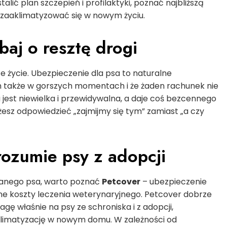
lić plan szczepień i profilaktyki, poznać najbliższą
 zaaklimatyzować się w nowym życiu.
aj o resztę drogi
e życie. Ubezpieczenie dla psa to naturalne
 nim także w gorszych momentach i że żaden rachunek nie
jest niewielka i przewidywalna, a daje coś bezcennego
esz odpowiedzieć „zajmijmy się tym” zamiast „a czy
rozumie psy z adopcji
wanego psa, warto poznać
Petcover
– ubezpieczenie
ne koszty leczenia weterynaryjnego. Petcover dobrze
gę właśnie na psy ze schroniska i z adopcji,
aklimatyzację w nowym domu. W zależności od