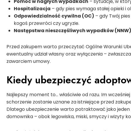
Pomoc w nagłych wypadkach
– sytuacje, w który
Hospitalizacja
– gdy pies wymaga stałej opieki i ob
Odpowiedzialność cywilna (OC)
– gdy Twój pies
kogoś przewróci czy ugryzie.
Następstwa nieszczęśliwych wypadków (NNW
Przed zakupem warto przeczytać Ogólne Warunki Ubez
ewentualny udział własny oraz wyłączenia – zwłaszcza
zawarciem umowy.
Kiedy ubezpieczyć adopto
Najlepszy moment to… właściwie od razu. Im wcześniej
schorzenie zostanie uznane za istniejące przed zakup
Dlatego ubezpieczenie warto potraktować jako jeden
domownika – obok legowiska, miski, smyczy i wizyty ko