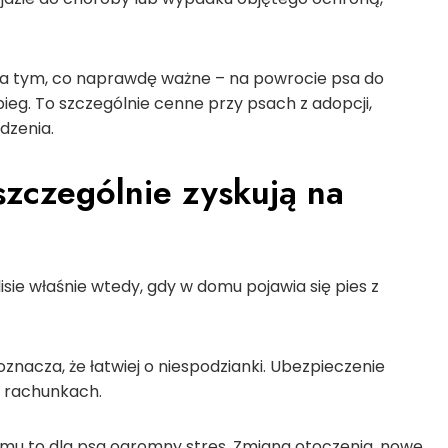
na tym, co naprawdę ważne – na powrocie psa do
bieg. To szczególnie cenne przy psach z adopcji,
dzenia.
zczególnie zyskują na
sie właśnie wtedy, gdy w domu pojawia się pies z
oznacza, że łatwiej o niespodzianki. Ubezpieczenie
o rachunkach.
u to dla psa ogromny stres. Zmiana otoczenia, nowe