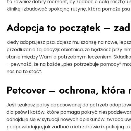
To również dobry moment, by zadbać o całą resztę: usta
klinikę i zbudować spokojną rutynę, która pomoże psu
Adopcja to początek – zadb
Kiedy adoptujesz psa, dajesz mu szansę na nowe, lepsz
przedłużenie tej decyzji: obietnica, że będziesz przy
stanie między Wami a potrzebnym leczeniem. Składka 
– pewność, że na każde „pies potrzebuje pomocy” moż
nas na to stać”.
Petcover – ochrona, która 
Jeśli szukasz polisy dopasowanej do potrzeb adopto
dla psów i kotów, które pomaga pokryć niespodziewa
odnajduje się w sytuacji nowych opiekunów: zwraca uwa
podpowiadając, jak zadbać o ich zdrowie i spokojną 