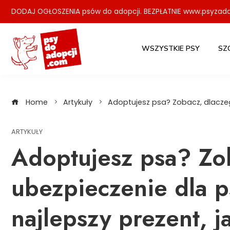
Skip
DODAJ OGŁOSZENIA psów do adopcji. BEZPŁATNIE www.psyzada
to
content
WSZYSTKIE PSY
SZ
Home
Artykuły
Adoptujesz psa? Zobacz, dlaczeg
ARTYKUŁY
Adoptujesz psa? Zo
ubezpieczenie dla p
najlepszy prezent, 