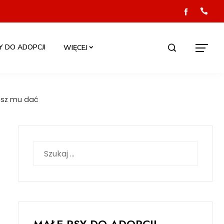
Y DO ADOPCJI
WIĘCEJ
żesz mu dać
Szukaj: