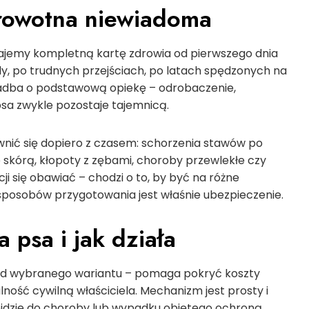
drowotna niewiadoma
stajemy kompletną kartę zdrowia od pierwszego dnia
ajdy, po trudnych przejściach, po latach spędzonych na
 zadba o podstawową opiekę – odrobaczenie,
 psa zwykle pozostaje tajemnicą.
ić się dopiero z czasem: schorzenia stawów po
 skórą, kłopoty z zębami, choroby przewlekłe czy
i się obawiać – chodzi o to, by być na różne
sposobów przygotowania jest właśnie ubezpieczenie.
 psa i jak działa
ci od wybranego wariantu – pomaga pokryć koszty
ność cywilną właściciela. Mechanizm jest prosty i
dojdzie do choroby lub wypadku objętego ochroną,