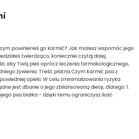
mi
 czym powinieneś go karmić? Jak możesz wspomóc jego
działeś twierdząco, koniecznie czytaj dalej.
i, aby Twój pies oprócz leczenia farmakologicznego,
dniego żywienia. Treść płatna Czym karmić psa z
wiedniej opieki. W celu zminimalizowania ryzyka
e jest dbanie o jego zbilansowaną dietę, dlatego: 1.
jego psa białka - dzięki temu ograniczysz ilość