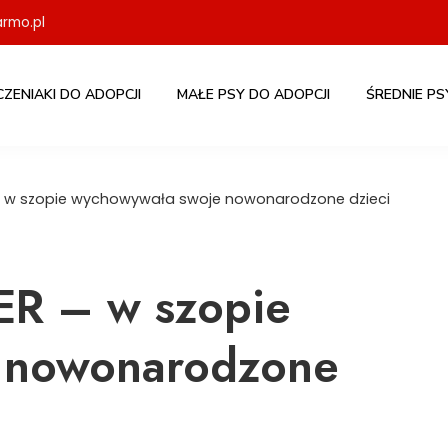
rmo.pl
CZENIAKI DO ADOPCJI
MAŁE PSY DO ADOPCJI
ŚREDNIE PS
w szopie wychowywała swoje nowonarodzone dzieci
R – w szopie
 nowonarodzone