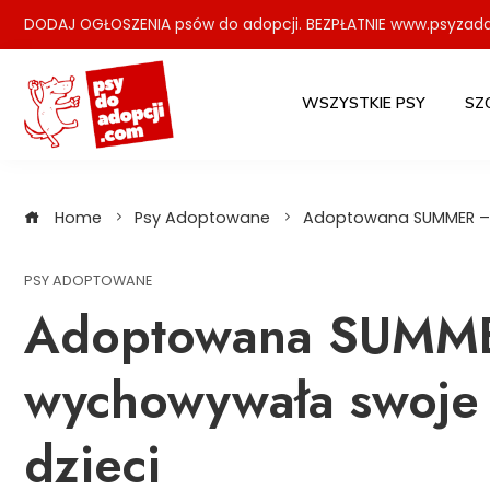
Skip
DODAJ OGŁOSZENIA psów do adopcji. BEZPŁATNIE www.psyzada
to
content
WSZYSTKIE PSY
SZ
Home
Psy Adoptowane
Adoptowana SUMMER – 
PSY ADOPTOWANE
Adoptowana SUMME
wychowywała swoje
dzieci