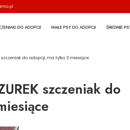
rmo.pl
CZENIAKI DO ADOPCJI
MAŁE PSY DO ADOPCJI
ŚREDNIE PS
zczeniak do adopcji, ma tylko 3 miesiące
REK szczeniak do
miesiące