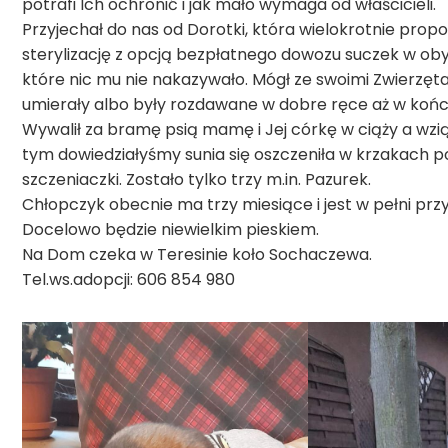
potrafi Ich ochronić i jak mało wymaga od właścicieli.
Przyjechał do nas od Dorotki, która wielokrotnie pr
sterylizację z opcją bezpłatnego dowozu suczek w obydw
które nic mu nie nakazywało. Mógł ze swoimi Zwierzętami
umierały albo były rozdawane w dobre ręce aż w końcu 
Wywalił za bramę psią mamę i Jej córkę w ciąży a wzi
tym dowiedziałyśmy sunia się oszczeniła w krzakach 
szczeniaczki. Zostało tylko trzy m.in. Pazurek.
Chłopczyk obecnie ma trzy miesiące i jest w pełni pr
Docelowo będzie niewielkim pieskiem.
Na Dom czeka w Teresinie koło Sochaczewa.
Tel.ws.adopcji: 606 854 980