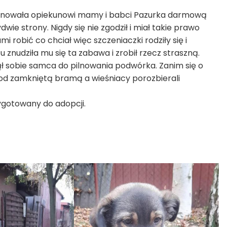
oponowała opiekunowi mamy i babci Pazurka darmową
ie strony. Nigdy się nie zgodził i miał takie prawo
 robić co chciał więc szczeniaczki rodziły się i
znudziła mu się ta zabawa i zrobił rzecz straszną.
ął sobie samca do pilnowania podwórka. Zanim się o
pod zamkniętą bramą a wieśniacy porozbierali
zygotowany do adopcji.