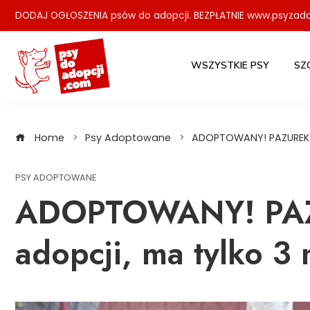
Skip
DODAJ OGŁOSZENIA psów do adopcji. BEZPŁATNIE www.psyzada
to
content
WSZYSTKIE PSY
SZ
Home
Psy Adoptowane
ADOPTOWANY! PAZUREK s
PSY ADOPTOWANE
ADOPTOWANY! PAZU
adopcji, ma tylko 3 