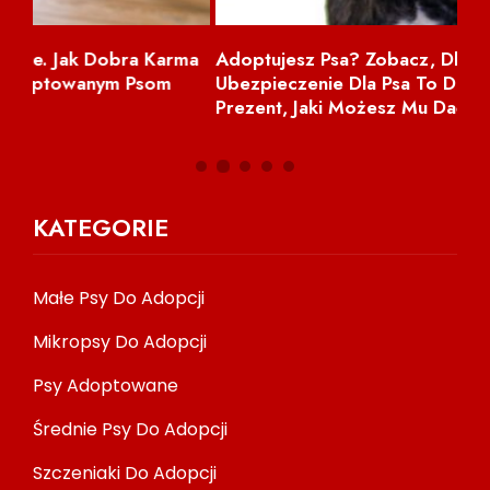
ma
Adoptujesz Psa? Zobacz, Dlaczego
NI
Ubezpieczenie Dla Psa To Drugi Najlepszy
Prezent, Jaki Możesz Mu Dać
KATEGORIE
Małe Psy Do Adopcji
Mikropsy Do Adopcji
Psy Adoptowane
Średnie Psy Do Adopcji
Szczeniaki Do Adopcji