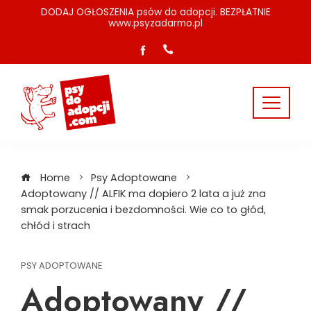
Skip
DODAJ OGŁOSZENIA psów do adopcji. BEZPŁATNIE
www.psyzadarmo.pl
to
content
Home
Psy Adoptowane
Adoptowany // ALFIK ma dopiero 2 lata a już zna
smak porzucenia i bezdomności. Wie co to głód,
chłód i strach
PSY ADOPTOWANE
Adoptowany //