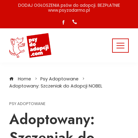
Skip
DODAJ OGŁOSZENIA psów do adopcji. BEZPŁATNIE
www.psyzadarmo.pl
to
content
Home
Psy Adoptowane
Adoptowany: Szczeniak do Adopcji NOBEL
PSY ADOPTOWANE
Adoptowany:
Szczeniak do