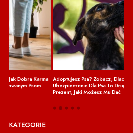
ma
Adoptujesz Psa? Zobacz, Dlaczego
NI
Ubezpieczenie Dla Psa To Drugi Najlepszy
Prezent, Jaki Możesz Mu Dać
KATEGORIE