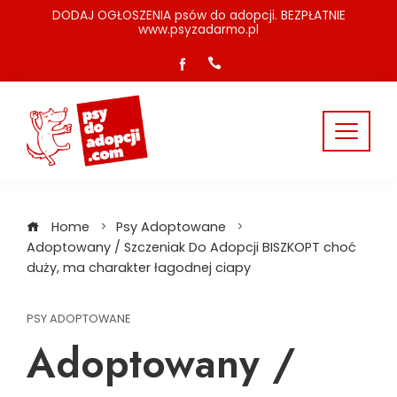
Skip
DODAJ OGŁOSZENIA psów do adopcji. BEZPŁATNIE
www.psyzadarmo.pl
to
content
Home
Psy Adoptowane
Adoptowany / Szczeniak Do Adopcji BISZKOPT choć
duży, ma charakter łagodnej ciapy
PSY ADOPTOWANE
Adoptowany /