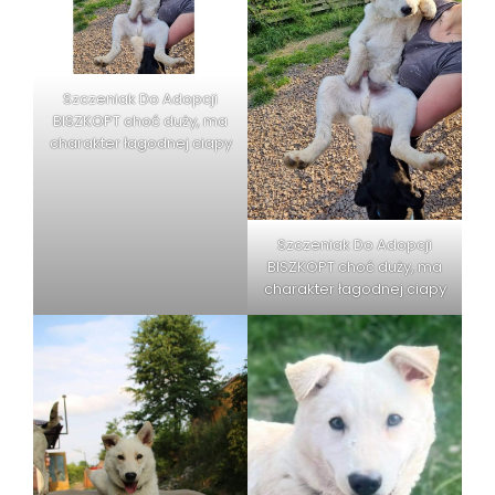
Szczeniak Do Adopcji
BISZKOPT choć duży, ma
charakter łagodnej ciapy
Szczeniak Do Adopcji
BISZKOPT choć duży, ma
charakter łagodnej ciapy