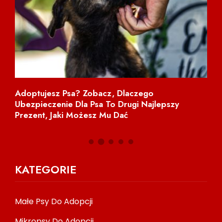
ma
Adoptujesz Psa? Zobacz, Dlaczego
NI
Ubezpieczenie Dla Psa To Drugi Najlepszy
Prezent, Jaki Możesz Mu Dać
KATEGORIE
Małe Psy Do Adopcji
Mikropsy Do Adopcji