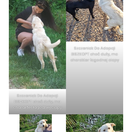
Szczeniak Do Adopcji
BISZKOPT choć duży, ma
charakter łagodnej ciapy
Szczeniak Do Adopcji
BISZKOPT choć duży, ma
charakter łagodnej ciapy