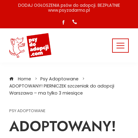
Skip
DODAJ OGŁOSZENIA psów do adopcji. BEZPŁATNIE
www.psyzadarmo.pl
to
content
Home
Psy Adoptowane
ADOPTOWANY! PIERNICZEK szczeniak do adopcji
Warszawa – ma tylko 3 miesiące
PSY ADOPTOWANE
ADOPTOWANY!