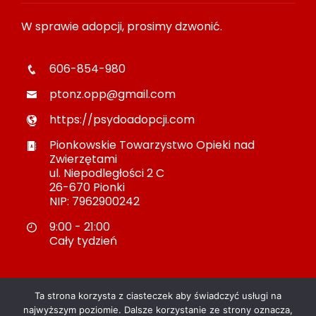
W sprawie adopcji, prosimy dzwonić.
606-854-980
ptonz.opp@gmail.com
https://psydoadopcji.com
Pionkowskie Towarzystwo Opieki nad
Zwierzętami
ul. Niepodległości 2 C
26-670 Pionki
NIP: 7962900242
9:00 - 21:00
Cały tydzień
Ta strona korzysta z ciasteczek aby świadczyć usługi na
najwyższym poziomie. Dalsze korzystanie ze strony oznacza,
© 2022 Viral Mag. All Right Reserved.
Polityka