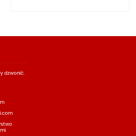
y dzwonić.
om
i.com
ystwo
ami