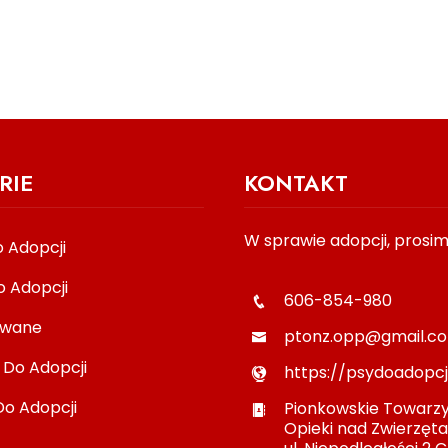
RIE
KONTAKT
W sprawie adopcji, prosim
 Adopcji
o Adopcji
606-854-980
owane
ptonz.opp@gmail.c
 Do Adopcji
https://psydoadopcj
Do Adopcji
Pionkowskie Towarz
Opieki nad Zwierzęt