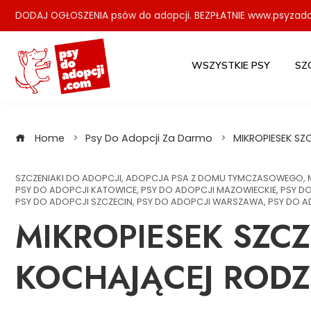
Skip
DODAJ OGŁOSZENIA psów do adopcji. BEZPŁATNIE www.psyzada
to
content
WSZYSTKIE PSY
SZ
Home
Psy Do Adopcji Za Darmo
MIKROPIESEK S
SZCZENIAKI DO ADOPCJI
,
ADOPCJA PSA Z DOMU TYMCZASOWEGO
,
PSY DO ADOPCJI KATOWICE
,
PSY DO ADOPCJI MAZOWIECKIE
,
PSY D
PSY DO ADOPCJI SZCZECIN
,
PSY DO ADOPCJI WARSZAWA
,
PSY DO A
MIKROPIESEK SZC
KOCHAJĄCEJ RODZ