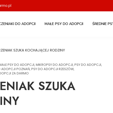
rmo.pl
CZENIAKI DO ADOPCJI
MAŁE PSY DO ADOPCJI
ŚREDNIE PS
ZCZENIAK SZUKA KOCHAJĄCEJ RODZINY
MAŁE PSY DO ADOPCJI
,
MIKROPSY DO ADOPCJI
,
PSY DO ADOPCJI
,
O ADOPCJI POZNAŃ
,
PSY DO ADOPCJI RZESZÓW
,
DOPCJI ZA DARMO
ZENIAK SZUKA
INY