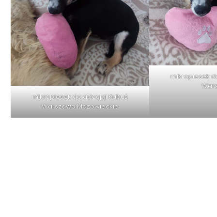
mikropiesek d
War
mikropiesek do adocpji Kubuś
Warszawa Mazowieckie