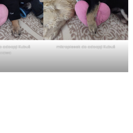
o adocpji Kubuś
mikropiesek do adocpji Kubuś
szawa