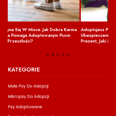
ma
Adoptujesz Psa? Zobacz, Dlaczego
NI
Ubezpieczenie Dla Psa To Drugi Najlepszy
Prezent, Jaki Możesz Mu Dać
KATEGORIE
Małe Psy Do Adopcji
Mikropsy Do Adopcji
Psy Adoptowane