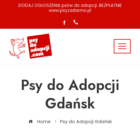
Skip
DODAJ OGŁOSZENIA psów do adopcji. BEZPŁATNIE
www.psyzadarmo.pl
to
content
Psy do Adopcji
Gdańsk
Home
Psy do Adopcji Gdańsk